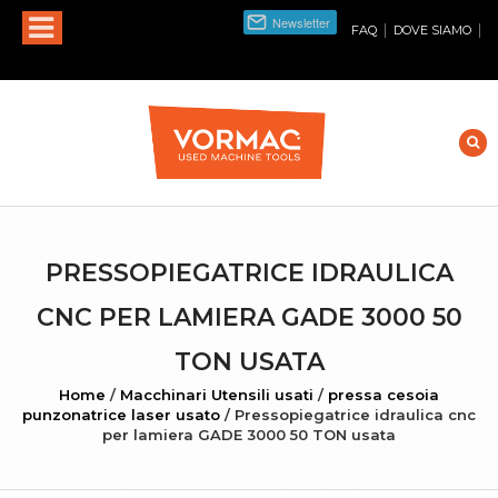
|
|
FAQ
DOVE SIAMO
PRESSOPIEGATRICE IDRAULICA
CNC PER LAMIERA GADE 3000 50
TON USATA
Home
/
Macchinari Utensili usati
/
pressa cesoia
punzonatrice laser usato
/
Pressopiegatrice idraulica cnc
per lamiera GADE 3000 50 TON usata
INGRANDISCI FOTO