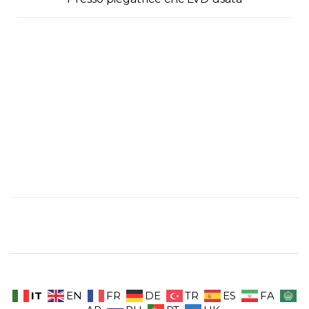
IT
EN
FR
DE
TR
ES
FA