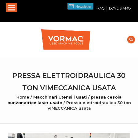
|
|
FAQ
DOVE SIAMO
PRESSA ELETTROIDRAULICA 30
TON VIMECCANICA USATA
Home
/
Macchinari Utensili usati
/
pressa cesoia
punzonatrice laser usato
/
Pressa elettroidraulica 30 ton
VIMECCANICA usata
INGRANDISCI FOTO