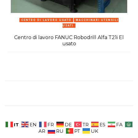
CENTRO DI LAVORO USATO
MACCHINARI UTENSILI
USATI
Centro di lavoro FANUC Robodrill Alfa T21i El
usato
IT
EN
FR
DE
TR
ES
FA
AR
RU
PT
UK