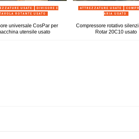
ANTEPRIMA
ANTEPRIMA
EZZATURE USATE
DIVISORE E
ATTREZZATURE USATE
COMPR
TAVOLA ROTANTE USATO
ARIA USATO
sore universale CosPar per
Compressore rotativo silenzi
acchina utensile usato
Rotar 20C10 usato