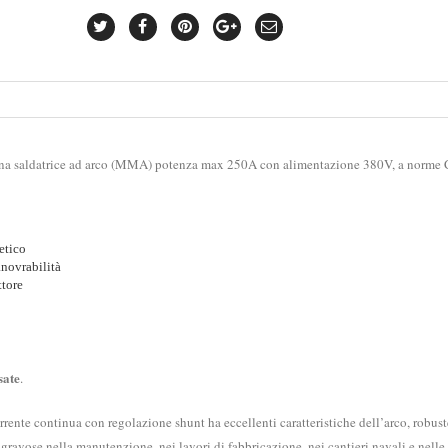
è una saldatrice ad arco (MMA) potenza max 250A con alimentazione 380V, a norme 
etico
anovrabilità
ttore
sate
.
rrente continua con regolazione shunt ha eccellenti caratteristiche dell’arco, robus
 gravose nella manutenzione, nei lavori di fabbricazione, nei cantieri navali e nelle