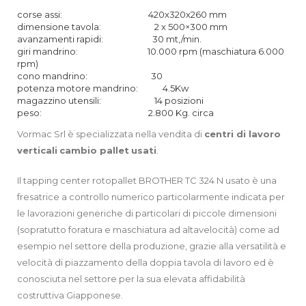
corse assi: 420x320x260 mm
dimensione tavola: 2 x 500×300 mm
avanzamenti rapidi: 30 mt,/min.
giri mandrino: 10.000 rpm (maschiatura 6.000
rpm)
cono mandrino: 30
potenza motore mandrino: 4.5Kw
magazzino utensili: 14 posizioni
peso: 2.800 Kg. circa
Vormac Srl è specializzata nella vendita di
centri di lavoro
verticali
cambio pallet
usati
.
Il tapping center rotopallet BROTHER TC 324 N usato è una
fresatrice a controllo numerico particolarmente indicata per
le lavorazioni generiche di particolari di piccole dimensioni
(sopratutto foratura e maschiatura ad altavelocità) come ad
esempio nel settore della produzione, grazie alla versatilità e
velocità di piazzamento della doppia tavola di lavoro ed è
conosciuta nel settore per la sua elevata affidabilità
costruttiva Giapponese.