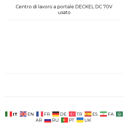
Centro di lavoro a portale DECKEL DC 70V
usato
IT
EN
FR
DE
TR
ES
FA
AR
RU
PT
UK