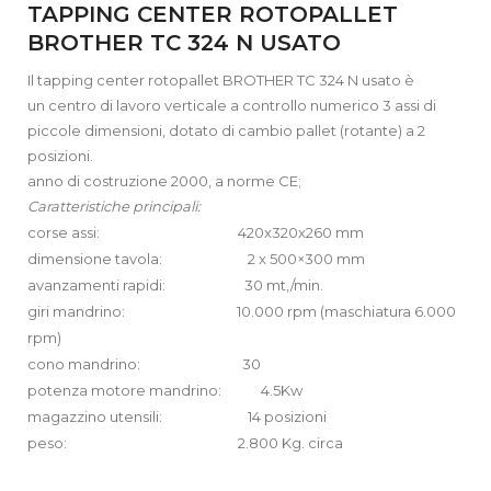
TAPPING CENTER ROTOPALLET
BROTHER TC 324 N USATO
Il tapping center rotopallet BROTHER TC 324 N usato è
un centro di lavoro verticale a controllo numerico 3 assi di
piccole dimensioni, dotato di cambio pallet (rotante) a 2
posizioni.
anno di costruzione 2000, a norme CE;
Caratteristiche principali:
corse assi: 420x320x260 mm
dimensione tavola: 2 x 500×300 mm
avanzamenti rapidi: 30 mt,/min.
giri mandrino: 10.000 rpm (maschiatura 6.000
rpm)
cono mandrino: 30
potenza motore mandrino: 4.5Kw
magazzino utensili: 14 posizioni
peso: 2.800 Kg. circa