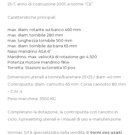
21i-T, anno di costruzione 2001, a norme “CE”.
Caratteristiche principali:
max. diam. rotante sul banco 460 mm
max. diam. tornibile 280 mm
max. lunghezza tornibile 500 mm
max. diam. tornibile da barra 65 mm
Naso mandrino ASA 6”
Mandrino: max. velocità di rotazione giri 4.500
Potenza motore mandrino 11Kw
Torretta: Stazioni su torretta 10 pos.
Dimensioni utensili a tornire/barenare 25×25 / diam .40 mm
Contropunta: diam. cannotto 65 mm. Corsa cannotto 80 mm
– C.M. 4
Peso macchina: 3500 KG
Completano la dotazione, la contropunta con canotto in
ciclo, il presetting utensili e i mauali di uso e manutenzione.
Vormac Srl è specializzata nella vendita di
torni cnc
usati
.