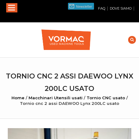
|
|
FAQ
DOVE SIAMO
TORNIO CNC 2 ASSI DAEWOO LYNX
200LC USATO
Home
/
Macchinari Utensili usati
/
Tornio CNC usato
/
Tornio cnc 2 assi DAEWOO Lynx 200LC usato
INGRANDISCI FOTO