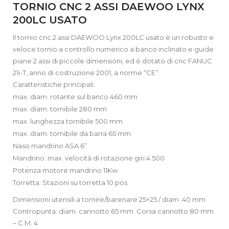
TORNIO CNC 2 ASSI DAEWOO LYNX
200LC USATO
Il tornio cnc 2 assi DAEWOO Lynx 200LC usato è un robusto e
veloce tornio a controllo numerico a banco inclinato e guide
piane 2 assi di piccole dimensioni, ed è dotato di cnc FANUC
21i-T, anno di costruzione 2001, a norme “CE”.
Caratteristiche principali:
max. diam. rotante sul banco 460 mm
max. diam. tornibile 280 mm
max. lunghezza tornibile 500 mm
max. diam. tornibile da barra 65 mm
Naso mandrino ASA 6”
Mandrino: max. velocità di rotazione giri 4.500
Potenza motore mandrino 11Kw
Torretta: Stazioni su torretta 10 pos.
Dimensioni utensili a tornire/barenare 25×25 / diam .40 mm
Contropunta: diam. cannotto 65 mm. Corsa cannotto 80 mm
– C.M. 4