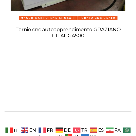
MACCHINARI UTENSILI USATI
TORNIO CNC USATO
Tornio cnc autoapprendimento GRAZIANO
GITAL GA500
IT
EN
FR
DE
TR
ES
FA