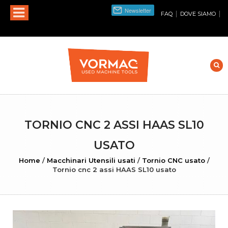
|
|
FAQ
DOVE SIAMO
TORNIO CNC 2 ASSI HAAS SL10
USATO
Home
/
Macchinari Utensili usati
/
Tornio CNC usato
/
Tornio cnc 2 assi HAAS SL10 usato
INGRANDISCI FOTO