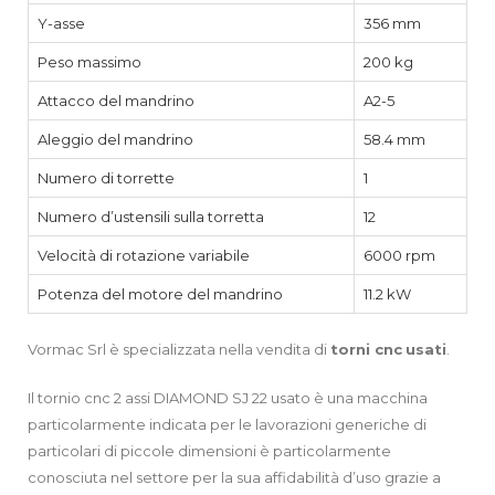
Y-asse
356 mm
Peso massimo
200 kg
Attacco del mandrino
A2-5
Aleggio del mandrino
58.4 mm
Numero di torrette
1
Numero d’ustensili sulla torretta
12
Velocità di rotazione variabile
6000 rpm
Potenza del motore del mandrino
11.2 kW
Vormac Srl è specializzata nella vendita di
torni cnc
usati
.
Il tornio cnc 2 assi DIAMOND SJ 22 usato è una macchina
particolarmente indicata per le lavorazioni generiche di
particolari di piccole dimensioni è particolarmente
conosciuta nel settore per la sua affidabilità d’uso grazie a