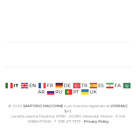
IT
EN
FR
DE
TR
ES
FA
AR
RU
PT
UK
© 2020
SANTORO MACCHINE
è un marchio registrato di
VORMAC
S.r.l.
Località cascina Faustina, 67/69 - 20080 Albairate, Milano - P.IVA
09884170961 - T. 338 271 7379 -
Privacy Policy