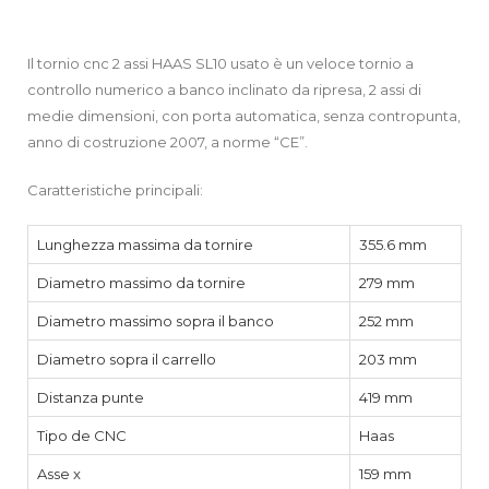
Il tornio cnc 2 assi HAAS SL10 usato è un veloce tornio a
controllo numerico a banco inclinato da ripresa, 2 assi di
medie dimensioni, con porta automatica, senza contropunta,
anno di costruzione 2007, a norme “CE”.
Caratteristiche principali:
Lunghezza massima da tornire
355.6 mm
Diametro massimo da tornire
279 mm
Diametro massimo sopra il banco
252 mm
Diametro sopra il carrello
203 mm
Distanza punte
419 mm
Tipo de CNC
Haas
Asse x
159 mm